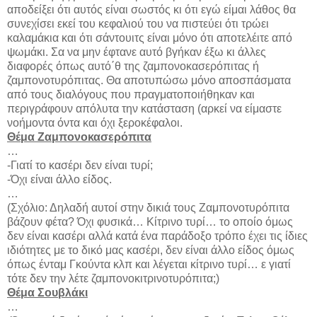
αποδείξει ότι αυτός είναι σωστός κι ότι εγώ είμαι λάθος θα
συνεχίσει εκεί του κεφαλιού του να πιστεύει ότι τρώει
καλαμάκια και ότι σάντουιτς είναι μόνο ότι αποτελέιτε από
ψωμάκι. Σα να μην έφτανε αυτό βγήκαν έξω κι άλλες
διαφορές όπως αυτό΄θ της ζαμπονοκασερόπιτας ή
ζαμπονοτυρόπιτας. Θα αποτυπώσω μόνο αποσπάσματα
από τους διαλόγους που πραγματοποιήθηκαν και
περιγράφουν απόλυτα την κατάσταση (αρκεί να είμαστε
νοήμοντα όντα και όχι ξεροκέφαλοι.
Θέμα Ζαμπονοκασερόπιτα
…
-Γιατί το κασέρι δεν είναι τυρί;
-Όχι είναι άλλο είδος.
…
(Σχόλιο: Δηλαδή αυτοί στην δικιά τους Ζαμπονοτυρόπιτα
βάζουν φέτα? Όχι φυσικά… Κίτρινο τυρί… το οποίο όμως
δεν είναι κασέρι αλλά κατά ένα παράδοξο τρόπο έχει τις ίδιες
ιδιότητες με το δικό μας κασέρι, δεν είναι άλλο είδος όμως
όπως ένταμ Γκούντα κλπ και λέγεται κίτρινο τυρί… ε γιατί
τότε δεν την λέτε ζαμπονοκιτρινοτυρόπιτα;)
Θέμα Σουβλάκι
…