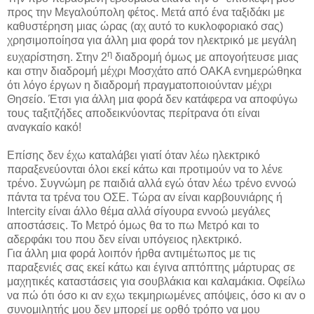
προς την Μεγαλούπολη φέτος. Μετά από ένα ταξιδάκι με
καθυστέρηση μιας ώρας (αχ αυτό το κυκλοφοριακό σας)
χρησιμοποίησα για άλλη μια φορά τον ηλεκτρικό με μεγάλη
η
ευχαρίστηση. Στην 2
διαδρομή όμως με απογοήτευσε μιας
και στην διαδρομή μέχρι Μοσχάτο από ΟΑΚΑ ενημερώθηκα
ότι λόγο έργων η διαδρομή πραγματοποιούνταν μέχρι
Θησείο. Έτσι για άλλη μια φορά δεν κατάφερα να αποφύγω
τους ταξιτζήδες αποδεικνύοντας περίτρανα ότι είναι
αναγκαίο κακό!
Επίσης δεν έχω καταλάβει γιατί όταν λέω ηλεκτρικό
παραξενεύονται όλοι εκεί κάτω και προτιμούν να το λένε
τρένο. Συγνώμη ρε παιδιά αλλά εγώ όταν λέω τρένο εννοώ
πάντα τα τρένα του ΟΣΕ. Τώρα αν είναι καρβουνιάρης ή
Intercity είναι άλλο θέμα αλλά σίγουρα εννοώ μεγάλες
αποστάσεις. Το Μετρό όμως θα το πω Μετρό και το
αδερφάκι του που δεν είναι υπόγειος ηλεκτρικό.
Για άλλη μια φορά λοιπόν ήρθα αντιμέτωπος με τις
παραξενιές σας εκεί κάτω και έγινα απτόπτης μάρτυρας σε
μαχητικές καταστάσεις για σουβλάκια και καλαμάκια. Οφείλω
να πώ ότι όσο κι αν εχω τεκμηριωμένες απόψεις, όσο κι αν ο
συνομιλητής μου δεν μπορεί με ορθό τρόπο να μου