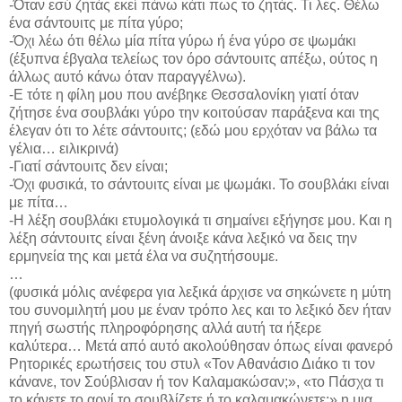
-Όταν εσύ ζητάς εκεί πάνω κάτι πως το ζητάς. Τι λες. Θέλω
ένα σάντουιτς με πίτα γύρο;
-Όχι λέω ότι θέλω μία πίτα γύρω ή ένα γύρο σε ψωμάκι
(έξυπνα έβγαλα τελείως τον όρο σάντουιτς απέξω, ούτος η
άλλως αυτό κάνω όταν παραγγέλνω).
-Ε τότε η φίλη μου που ανέβηκε Θεσσαλονίκη γιατί όταν
ζήτησε ένα σουβλάκι γύρο την κοιτούσαν παράξενα και της
έλεγαν ότι το λέτε σάντουιτς; (εδώ μου ερχόταν να βάλω τα
γέλια… ειλικρινά)
-Γιατί σάντουιτς δεν είναι;
-Όχι φυσικά, το σάντουιτς είναι με ψωμάκι. Το σουβλάκι είναι
με πίτα…
-Η λέξη σουβλάκι ετυμολογικά τι σημαίνει εξήγησε μου. Και η
λέξη σάντουιτς είναι ξένη άνοιξε κάνα λεξικό να δεις την
ερμηνεία της και μετά έλα να συζητήσουμε.
…
(φυσικά μόλις ανέφερα για λεξικά άρχισε να σηκώνετε η μύτη
του συνομιλητή μου με έναν τρόπο λες και το λεξικό δεν ήταν
πηγή σωστής πληροφόρησης αλλά αυτή τα ήξερε
καλύτερα… Μετά από αυτό ακολούθησαν όπως είναι φανερό
Ρητορικές ερωτήσεις του στυλ «Τον Αθανάσιο Διάκο τι τον
κάνανε, τον Σούβλισαν ή τον Καλαμακώσαν;», «το Πάσχα τι
το κάνετε το αρνί το σουβλίζετε ή το καλαμακώνετε;» η μια