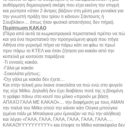
αυθόρμητη δημιουργική σκέψη που είχα εκείνη την στιγμή
και ρώτησα «όταν 2 άντρες βάζουν στη μέση μια γυναίκα για
την γνωστή πράξη του τρίου τι κάνουν Σάντουιτς ή
Σουβλάκι»… όπως ήταν φυσικό απαντήσεις δεν πήρα).
Περίπτωση ΚΑΚΑΟ
(Πέρα από αυτά τα κωμικοτραγικά περιστατικά πρέπει να πώ
και για ένα περιστατικό την προηγούμενη φορά που πήγα
Αθήνα στο γυρισμό πήγα να πάρω κάτι να φάω το πρωί
πριν πάρω το ΚΤΕΛ και όταν ζήτησα για κακάο από την
κοπελιά με κοιτούσε παράξενα
-Τι εννοείς κακάο.
-Γάλα με κακάο
-Σοκολάτα μήπως;
-Όχι γάλα με κακάο δεν έχετε…
Και στην τελική μου έκανε σοκολάτα να πιώ ενώ στο ψυγείο
της είχε Milko. Δηλαδή δεν έχει διαβάσει ποτέ της η βλαμένη
τι γράφει πάνω στο κουτί του μίλκο «προιόν με βάση
ΑΠΑΧΟ ΓΑΛΑ ΜΕ ΚΑΚΑΟ»… την διαφήμιση με τους ΑΜΑΝ
την παλιά του Milko οπού την κάναν κάτι Ούγκα μπούγκα
(εμένα πάλι με Μπαόγκια μου έμοιαζαν να πώ την αλήθεια)
και λέγαν «ΓΑΛΑ, ΓΑΛΑ, ΓΑΛΑ, ΓΑΛΑ, ΓΑΛΑ, ΓΑΛΑ….
ΚΑΚΑΟΥΥΥΥΥΥΥΥΥΥ» και έπεφτε το Milko κατακέφαλα δεν