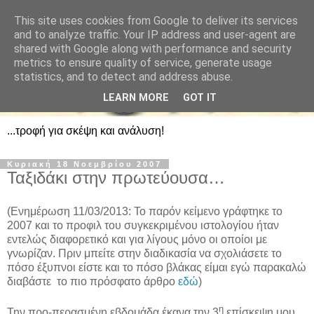
This site uses cookies from Google to deliver its services
and to analyze traffic. Your IP address and user-agent are
shared with Google along with performance and security
metrics to ensure quality of service, generate usage
statistics, and to detect and address abuse.
LEARN MORE
GOT IT
...τροφή για σκέψη και ανάλυση!
Κυριακή 18 Νοεμβρίου 2007
Ταξιδάκι στην πρωτεύουσα…
(Ενημέρωση 11/03/2013: Το παρόν κείμενο γράφτηκε το
2007 και το προφιλ του συγκεκριμένου ιστολογίου ήταν
εντελώς διαφορετικό και για λίγους μόνο οι οποίοι με
γνωρίζαν. Πριν μπείτε στην διαδικασία να σχολιάσετε το
πόσο έξυπνοι είστε και το πόσο βλάκας είμαι εγώ παρακαλώ
διαβάστε το πιο πρόσφατο άρθρο
εδώ
)
η
Την προ-περασμένη εβδομάδα έκανα την 3
επίσκεψη μου