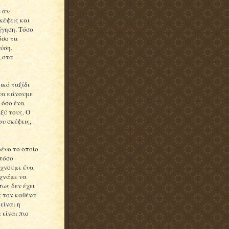
ι αν
έψεις και
ήγηση. Τόσο
όσο τα
ύση.
, στα
ικό ταξίδι
 να κάνουμε
 όσο ένα
ξύ τους. Ο
ου σκέψεις,
ένο το οποίο
 τόσο
άχνουμε ένα
εχνάμε να
πως δεν έχει
α τον καθένα
είναι η
 είναι πιο