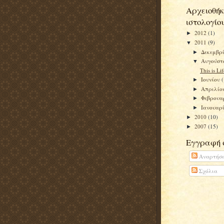
Αρχειοθήκ
ιστολογίο
2012
(1)
►
2011
(9)
▼
Δεκεμβρ
►
Αυγούσ
▼
This is Lif
Ιουνίου
►
Απριλίο
►
Φεβρουα
►
Ιανουαρ
►
2010
(10)
►
2007
(15)
►
Εγγραφή 
Αναρτήσε
Σχόλια