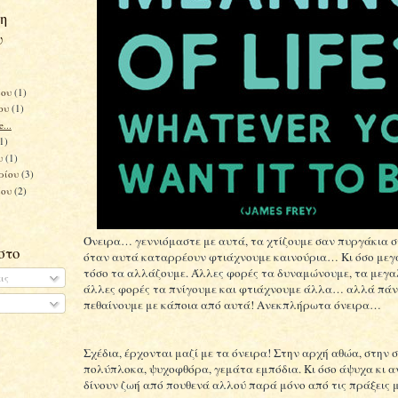
η
υ
ίου
(1)
του
(1)
e...
(1)
υ
(1)
ρίου
(3)
ίου
(2)
Όνειρα… γεννιόμαστε με αυτά, τα χτίζουμε σαν πυργάκια σ
στο
όταν αυτά καταρρέουν φτιάχνουμε καινούρια… Κι όσο με
τόσο τα αλλάζουμε. Άλλες φορές τα δυναμώνουμε, τα μεγ
ις
άλλες φορές τα πνίγουμε και φτιάχνουμε άλλα… αλλά πά
πεθαίνουμε με κάποια από αυτά! Ανεκπλήρωτα όνειρα…
Σχέδια, έρχονται μαζί με τα όνειρα! Στην αρχή αθώα, στην 
πολύπλοκα, ψυχοφθόρα, γεμάτα εμπόδια. Κι όσο άψυχα κι αν
δίνουν ζωή από πουθενά αλλού παρά μόνο από τις πράξεις