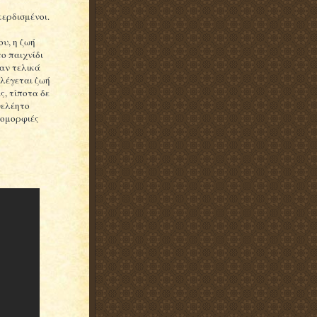
κερδισμένοι.
ου, η ζωή
ο παιχνίδι
ταν τελικά
 λέγεται ζωή
ς, τίποτα δε
νελέητο
ς ομορφιές