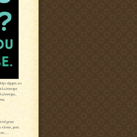
την άμμο, κι
γαλώνουμε
αλώνουμε,
ντα
συνέχεια
 είναι, μας
 μας…