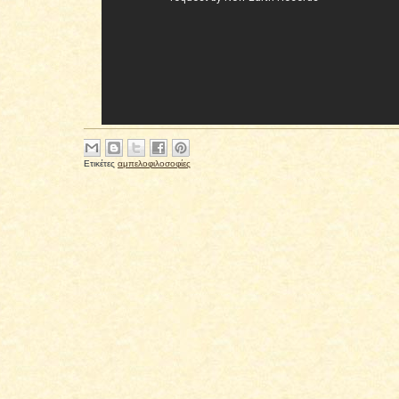
Ετικέτες
αμπελοφιλοσοφίες