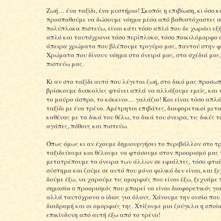
Ζωή… ένα ταξίδι, ένα μυστήριο! Σκοπός η επιβίωση, κι όσο κ
προσπαθούμε να δώσουμε νόημα μέσα από βαθυστόχαστες σκ
πολύπλοκα πιστεύω, είναι κάτι τόσο απλό που δε χωράει εξ
απλό και ταυτόχρονα τόσο περίπλοκο, τόσο ποικιλόμορφο 
άπειρα χρώματα που βλέπουμε τριγύρο μας, παντού στην φ
Χρώματα που δίνουν νόημα στα όνειρά μας, στα σχέδιά μας
πιστεύω μας.
Κι αν στο ταξίδι αυτό που λέγεται ζωή, στο δικό μας προσωπ
βρίσκουμε δυσκολίες φτάνει απλά να αλλάξουμε εμείς, και
το μαύρο άσπρο, το κόκκινο… γαλάζιο! Και είναι τόσο απλό
ταξίδι με ένα τρένο. Αμέτρητοι επιβάτες, διαφορετικοί μετα
καθένας με τα δικά του θέλω, τα δικά του όνειρα, τις δικές τ
αγάπες, πόθους και πιστεύω.
Όπως όμως κι αν έχουμε δημιουργήσει το περιβάλλον στο τρ
ταξιδεύουμε και θέλουμε να φτάσουμε στον προορισμό μας
μετατρέπουμε τα όνειρα των άλλων σε εφιάλτες, τόσο φτι
σύστημα και ζούμε σε αυτό που μόνο φιλικό δεν είναι, και ξ
δούμε έξω, να χαρούμε τις ομορφιές που είναι έξω, ξεχνάμε 
σημασία ο προορισμός που μπορεί να είναι διαφορετικός γι
αλλά ταυτόχρονα ο ίδιος για όλους. Χάνουμε την ουσία που 
διαδρομή και οι ομορφιές της. Χτίζουμε μια ζούγκλα η οποία
επικίνδυνη από αυτή έξω από το τρένο!