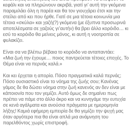
κεφάλι και να πληρώνουν ακριβά, γιατί γι’ αυτή την γκόμενα
παραμιλάει όλη η παρέα και θα τον γιουχάρει έτσι και την
στείλει από κει που ήρθε. Γιατί σε μια τέτοια κοινωνία μια
τέτοια «σκύλα» και χαζή(?) γκόμενα (με έξυπνα προσωρινά
αποτελέσματα σε χαζούς γι’αυτήν) θα βρει άλλο κορόιδο… κι
εσύ το κορόιδο θα μείνεις μόνος, κι αυτή η νοοτροπία σε
φυλακίζει.
Είναι σα να βλέπω βέβαια το κορόιδο να ανταπαντάει:
«Μια ζωή την έχουμε… ποιος παντρεύεται τέτοιες εποχές. Το
Θέμα είναι να περνάς καλά.»
Και κει έρχεται η απορία. Πόσο πραγματικά καλά περνάς;
Πόσο ουσιαστικό είναι το νόημα της ζωής σου; Κανένας
γάμος δε θα δώσει νόημα στην ζωή κανενός αν δεν είναι με
κάποιον/α που τον γεμίζει. Αυτό όμως δε σημαίνει πως
πρέπει να πάμε στο άλλο άκρο και να κυνηγάμε την ευτυχία
σε κενά αγάλματα και ανούσια πράγματα με ημερομηνία
λήξης! Καμιά εφήμερη εμπειρία δε θα γεμίζει την ψυχή μας
όταν αργότερα πια θα είναι απλά μια ανάμνηση του
παρελθόντος χωρίς επιστροφή.