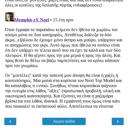
‹
›
Αρχική σελίδα