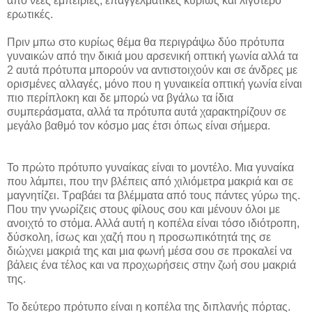
από νέες εμπειρίες, επαγγελματικές κυρίως και λιγότερο
ερωτικές.
Πριν μπω στο κυρίως θέμα θα περιγράψω δύο πρότυπα
γυναικών από την δικιά μου αρσενική οπτική γωνία αλλά τα
2 αυτά πρότυπα μπορούν να αντιστοιχούν και σε άνδρες με
ορισμένες αλλαγές, μόνο που η γυναικεία οπτική γωνία είναι
πιο περίπλοκη και δε μπορώ να βγάλω τα ίδια
συμπεράσματα, αλλά τα πρότυπα αυτά χαρακτηρίζουν σε
μεγάλο βαθμό τον κόσμο μας έτσι όπως είναι σήμερα.
Το πρώτο πρότυπο γυναίκας είναι το μοντέλο. Μια γυναίκα
που λάμπει, που την βλέπεις από χιλιόμετρα μακριά και σε
μαγνητίζει. Τραβάει τα βλέμματα από τους πάντες γύρω της.
Που την γνωρίζεις στους φίλους σου και μένουν όλοι με
ανοιχτό το στόμα. Αλλά αυτή η κοπέλα είναι τόσο ιδιότροπη,
δύσκολη, ίσως και χαζή που η προσωπικότητά της σε
διώχνει μακριά της και μια φωνή μέσα σου σε προκαλεί να
βάλεις ένα τέλος και να προχωρήσεις στην ζωή σου μακριά
της.
Το δεύτερο πρότυπο είναι η κοπέλα της διπλανής πόρτας.