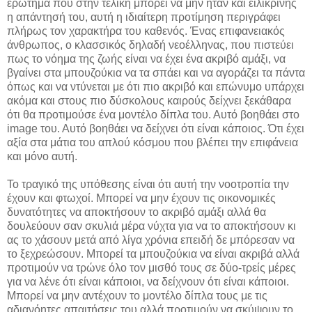
ερώτημα που στην τελική μπορεί να μην ήταν και ειλικρινής
η απάντησή του, αυτή η ιδιαίτερη προτίμηση περιγράφει
πλήρως τον χαρακτήρα του καθενός. Ένας επιφανειακός
άνθρωπος, ο κλασσικός δηλαδή νεοέλληνας, που πιστεύει
πως το νόημα της ζωής είναι να έχει ένα ακριβό αμάξι, να
βγαίνει στα μπουζούκια να τα σπάει και να αγοράζει τα πάντα
όπως και να ντύνεται με ότι πιο ακριβό και επώνυμο υπάρχει
ακόμα και στους πιο δύσκολους καιρούς δείχνει ξεκάθαρα
ότι θα προτιμούσε ένα μοντέλο δίπλα του. Αυτό βοηθάει στο
image του. Αυτό βοηθάει να δείχνει ότι είναι κάποιος. Ότι έχει
αξία στα μάτια του απλού κόσμου που βλέπει την επιφάνεια
και μόνο αυτή.
Το τραγικό της υπόθεσης είναι ότι αυτή την νοοτροπία την
έχουν και φτωχοί. Μπορεί να μην έχουν τις οικονομικές
δυνατότητες να αποκτήσουν το ακριβό αμάξι αλλά θα
δουλεύουν σαν σκυλιά μέρα νύχτα για να το αποκτήσουν κι
ας το χάσουν μετά από λίγα χρόνια επειδή δε μπόρεσαν να
το ξεχρεώσουν. Μπορεί τα μπουζούκια να είναι ακριβά αλλά
προτιμούν να τρώνε όλο τον μισθό τους σε δύο-τρείς μέρες
για να λένε ότι είναι κάποιοι, να δείχνουν ότι είναι κάποιοι.
Μπορεί να μην αντέχουν το μοντέλο δίπλα τους με τις
αδιανόητες απαιτήσεις του αλλά προτιμούν να σκύψουν το